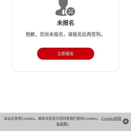
未报名
抱歉，您尚未报名，请报名后再签到。
立即报名
版权所有 © 华为技术有限公司 1998-2026。 保留一切权利。粤A2-20044005号
本站点使用Cookies，继续浏览表示您同意我们使用Cookies。
Cookies和隐
私政策>
隐私保护
法律声明