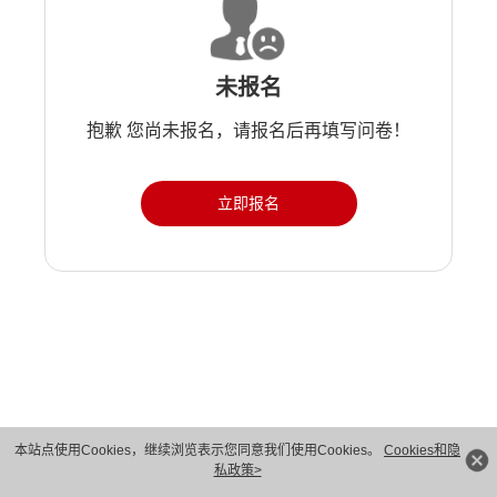
未报名
抱歉 您尚未报名，请报名后再填写问卷！
立即报名
版权所有 © 华为技术有限公司 1998-2026。 保留一切权利。粤A2-20044005号
本站点使用Cookies，继续浏览表示您同意我们使用Cookies。
Cookies和隐
私政策>
隐私保护
法律声明