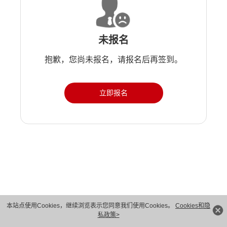
未报名
抱歉，您尚未报名，请报名后再签到。
立即报名
版权所有 © 华为技术有限公司 1998-2026。 保留一切权利。粤A2-20044005号
本站点使用Cookies，继续浏览表示您同意我们使用Cookies。
Cookies和隐
私政策>
隐私保护
法律声明