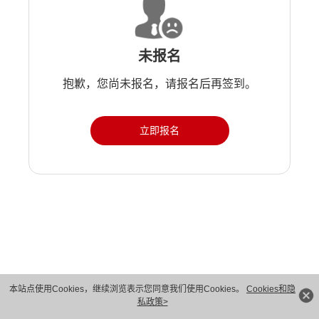
未报名
抱歉，您尚未报名，请报名后再签到。
立即报名
版权所有 © 华为技术有限公司 1998-2026。 保留一切权利。粤A2-20044005号
本站点使用Cookies，继续浏览表示您同意我们使用Cookies。
Cookies和隐
私政策>
隐私保护
法律声明