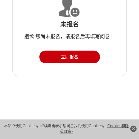
未报名
抱歉 您尚未报名，请报名后再填写问卷！
立即报名
版权所有 © 华为技术有限公司 1998-2026。 保留一切权利。粤A2-20044005号
本站点使用Cookies，继续浏览表示您同意我们使用Cookies。
Cookies和隐
私政策>
隐私保护
法律声明