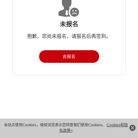
未报名
抱歉，您尚未报名，请报名后再签到。
去报名
版权所有 © 华为技术有限公司 1998-2026。 保留一切权利。粤A2-20044005号
本站点使用Cookies，继续浏览表示您同意我们使用Cookies。
Cookies和隐
私政策>
隐私保护
法律声明