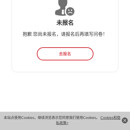
未报名
抱歉 您尚未报名，请报名后再填写问卷！
去报名
本站点使用Cookies，继续浏览表示您同意我们使用Cookies。
Cookies和隐
版权所有 © 华为技术有限公司 1998-2026。 保留一切权利。粤A2-20044005号
私政策>
隐私保护
法律声明