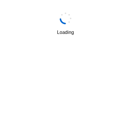
手机
*
Loading
手机验证码
*
获取验证码
我理解并同意按照华为
隐私保护条款
和
使用条款
使用和传
√
递我的个人信息。
下一步