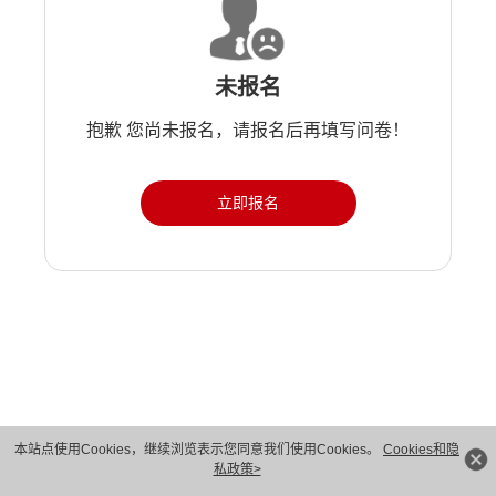
未报名
抱歉 您尚未报名，请报名后再填写问卷！
立即报名
版权所有 © 华为技术有限公司 1998-2026。 保留一切权利。粤A2-20044005号
本站点使用Cookies，继续浏览表示您同意我们使用Cookies。
Cookies和隐
私政策>
隐私保护
法律声明