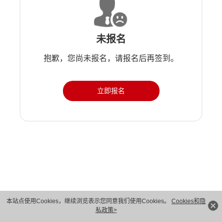
未报名
抱歉，您尚未报名，请报名后再签到。
立即报名
版权所有 © 华为技术有限公司 1998-2026。 保留一切权利。粤A2-20044005号
本站点使用Cookies，继续浏览表示您同意我们使用Cookies。
Cookies和隐
私政策>
隐私保护
法律声明