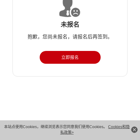
未报名
抱歉，您尚未报名，请报名后再签到。
立即报名
版权所有 © 华为技术有限公司 1998-2026。 保留一切权利。粤A2-20044005号
本站点使用Cookies，继续浏览表示您同意我们使用Cookies。
Cookies和隐
私政策>
隐私保护
法律声明