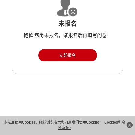
未报名
抱歉 您尚未报名，请报名后再填写问卷！
立即报名
版权所有 © 华为技术有限公司 1998-2026。 保留一切权利。粤A2-20044005号
本站点使用Cookies，继续浏览表示您同意我们使用Cookies。
Cookies和隐
私政策>
隐私保护
法律声明