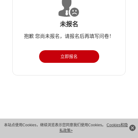
未报名
抱歉 您尚未报名，请报名后再填写问卷！
立即报名
版权所有 © 华为技术有限公司 1998-2026。 保留一切权利。粤A2-20044005号
本站点使用Cookies，继续浏览表示您同意我们使用Cookies。
Cookies和隐
私政策>
隐私保护
法律声明