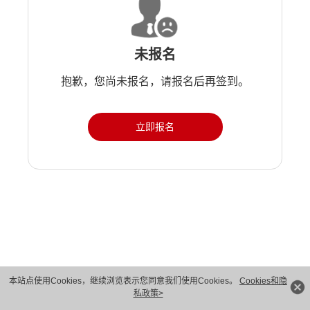
未报名
抱歉，您尚未报名，请报名后再签到。
立即报名
版权所有 © 华为技术有限公司 1998-2026。 保留一切权利。粤A2-20044005号
本站点使用Cookies，继续浏览表示您同意我们使用Cookies。
Cookies和隐
私政策>
隐私保护
法律声明