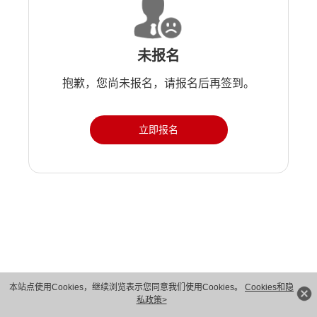
未报名
抱歉，您尚未报名，请报名后再签到。
立即报名
版权所有 © 华为技术有限公司 1998-2026。 保留一切权利。粤A2-20044005号
本站点使用Cookies，继续浏览表示您同意我们使用Cookies。
Cookies和隐
私政策>
隐私保护
法律声明