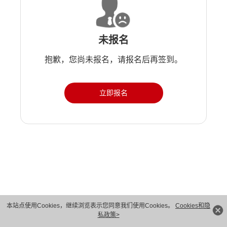
未报名
抱歉，您尚未报名，请报名后再签到。
立即报名
版权所有 © 华为技术有限公司 1998-2026。 保留一切权利。粤A2-20044005号
本站点使用Cookies，继续浏览表示您同意我们使用Cookies。
Cookies和隐
私政策>
隐私保护
法律声明