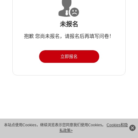
未报名
抱歉 您尚未报名，请报名后再填写问卷！
立即报名
版权所有 © 华为技术有限公司 1998-2026。 保留一切权利。粤A2-20044005号
本站点使用Cookies，继续浏览表示您同意我们使用Cookies。
Cookies和隐
私政策>
隐私保护
法律声明