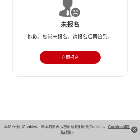
未报名
抱歉，您尚未报名，请报名后再签到。
立即报名
版权所有 © 华为技术有限公司 1998-2026。 保留一切权利。粤A2-20044005号
本站点使用Cookies，继续浏览表示您同意我们使用Cookies。
Cookies和隐
私政策>
隐私保护
法律声明