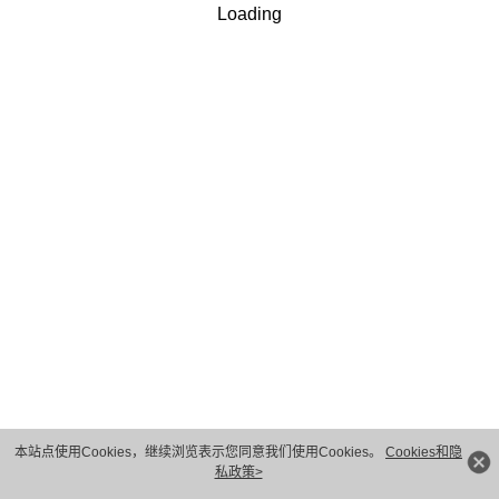
Loading
手机验证码
*
获取验证码
我理解并同意合肥神州数码有限公司按照其规定使用和转
√
移我的个人信息
隐私保护条款
和
使用条款
.
下一步
本站点使用Cookies，继续浏览表示您同意我们使用Cookies。
Cookies和隐
私政策>