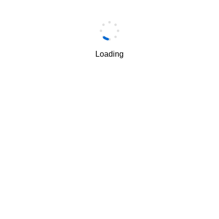
手机
*
Loading
手机验证码
*
获取验证码
我理解并同意按照华为
隐私保护条款
和
使用条款
使用和传
√
递我的个人信息。
下一步