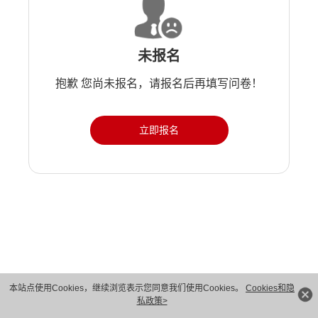
未报名
抱歉 您尚未报名，请报名后再填写问卷！
立即报名
版权所有 © 华为技术有限公司 1998-2026。 保留一切权利。粤A2-20044005号
本站点使用Cookies，继续浏览表示您同意我们使用Cookies。
Cookies和隐
私政策>
隐私保护
法律声明