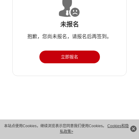
未报名
抱歉，您尚未报名，请报名后再签到。
立即报名
版权所有 © 华为技术有限公司 1998-2026。 保留一切权利。粤A2-20044005号
本站点使用Cookies，继续浏览表示您同意我们使用Cookies。
Cookies和隐
私政策>
隐私保护
法律声明