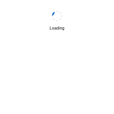
手机
*
Loading
手机验证码
*
获取验证码
我理解并同意按照华为
隐私保护条款
和
使用条款
使用和传
√
递我的个人信息。
下一步