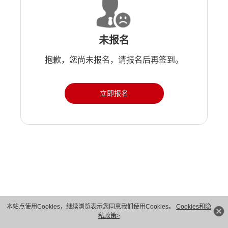
未报名
抱歉，您尚未报名，请报名后再签到。
立即报名
版权所有 © 华为技术有限公司 1998-2026。 保留一切权利。粤A2-20044005号
本站点使用Cookies，继续浏览表示您同意我们使用Cookies。
Cookies和隐
私政策>
隐私保护
法律声明