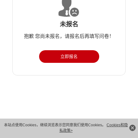
未报名
抱歉 您尚未报名，请报名后再填写问卷！
立即报名
版权所有 © 华为技术有限公司 1998-2026。 保留一切权利。粤A2-20044005号
本站点使用Cookies，继续浏览表示您同意我们使用Cookies。
Cookies和隐
私政策>
隐私保护
法律声明