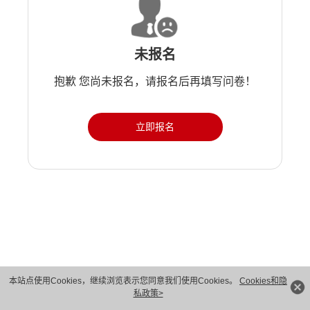
未报名
抱歉 您尚未报名，请报名后再填写问卷！
立即报名
版权所有 © 华为技术有限公司 1998-2026。 保留一切权利。粤A2-20044005号
本站点使用Cookies，继续浏览表示您同意我们使用Cookies。
Cookies和隐
私政策>
隐私保护
法律声明