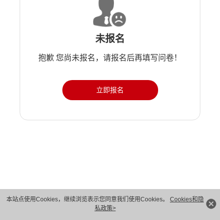
未报名
抱歉 您尚未报名，请报名后再填写问卷！
立即报名
版权所有 © 华为技术有限公司 1998-2026。 保留一切权利。粤A2-20044005号
本站点使用Cookies，继续浏览表示您同意我们使用Cookies。
Cookies和隐
私政策>
隐私保护
法律声明