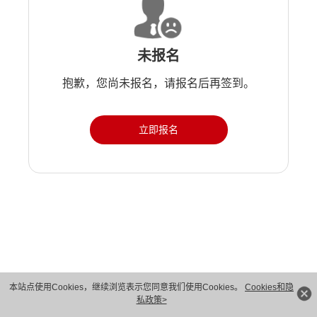
未报名
抱歉，您尚未报名，请报名后再签到。
立即报名
版权所有 © 华为技术有限公司 1998-2026。 保留一切权利。粤A2-20044005号
本站点使用Cookies，继续浏览表示您同意我们使用Cookies。
Cookies和隐
私政策>
隐私保护
法律声明