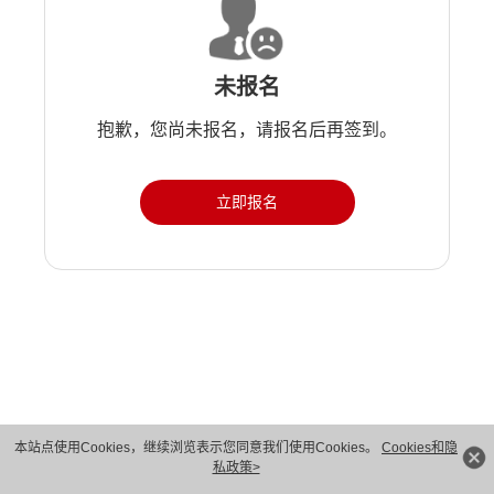
未报名
抱歉，您尚未报名，请报名后再签到。
立即报名
版权所有 © 华为技术有限公司 1998-2026。 保留一切权利。粤A2-20044005号
本站点使用Cookies，继续浏览表示您同意我们使用Cookies。
Cookies和隐
私政策>
隐私保护
法律声明