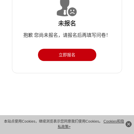
未报名
抱歉 您尚未报名，请报名后再填写问卷！
立即报名
版权所有 © 华为技术有限公司 1998-2026。 保留一切权利。粤A2-20044005号
本站点使用Cookies，继续浏览表示您同意我们使用Cookies。
Cookies和隐
私政策>
隐私保护
法律声明