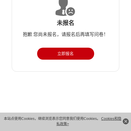
未报名
抱歉 您尚未报名，请报名后再填写问卷！
立即报名
版权所有 © 华为技术有限公司 1998-2026。 保留一切权利。粤A2-20044005号
本站点使用Cookies，继续浏览表示您同意我们使用Cookies。
Cookies和隐
私政策>
隐私保护
法律声明