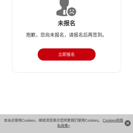
未报名
抱歉，您尚未报名，请报名后再签到。
立即报名
版权所有 © 华为技术有限公司 1998-2026。 保留一切权利。粤A2-20044005号
本站点使用Cookies，继续浏览表示您同意我们使用Cookies。
Cookies和隐
私政策>
隐私保护
法律声明