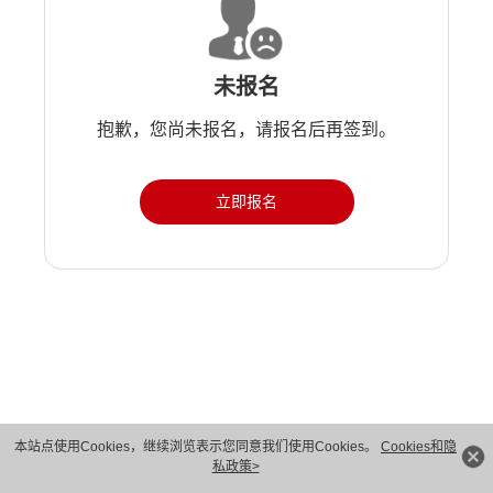
未报名
抱歉，您尚未报名，请报名后再签到。
立即报名
版权所有 © 华为技术有限公司 1998-2026。 保留一切权利。粤A2-20044005号
本站点使用Cookies，继续浏览表示您同意我们使用Cookies。
Cookies和隐
私政策>
隐私保护
法律声明