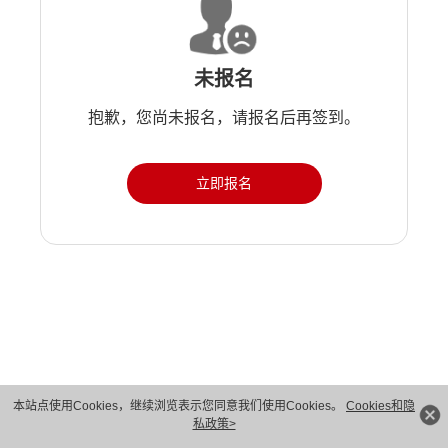
未报名
抱歉，您尚未报名，请报名后再签到。
立即报名
版权所有 © 华为技术有限公司 1998-2026。 保留一切权利。粤A2-20044005号
本站点使用Cookies，继续浏览表示您同意我们使用Cookies。
Cookies和隐
私政策>
隐私保护
法律声明