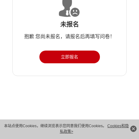
未报名
抱歉 您尚未报名，请报名后再填写问卷！
立即报名
版权所有 © 华为技术有限公司 1998-2026。 保留一切权利。粤A2-20044005号
本站点使用Cookies，继续浏览表示您同意我们使用Cookies。
Cookies和隐
私政策>
隐私保护
法律声明