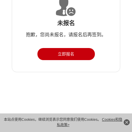
未报名
抱歉，您尚未报名，请报名后再签到。
立即报名
版权所有 © 华为技术有限公司 1998-2026。 保留一切权利。粤A2-20044005号
本站点使用Cookies，继续浏览表示您同意我们使用Cookies。
Cookies和隐
私政策>
隐私保护
法律声明