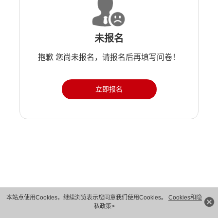
未报名
抱歉 您尚未报名，请报名后再填写问卷！
立即报名
版权所有 © 华为技术有限公司 1998-2026。 保留一切权利。粤A2-20044005号
本站点使用Cookies，继续浏览表示您同意我们使用Cookies。
Cookies和隐
私政策>
隐私保护
法律声明