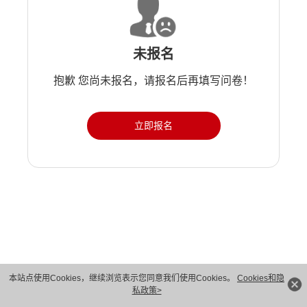
未报名
抱歉 您尚未报名，请报名后再填写问卷！
立即报名
版权所有 © 华为技术有限公司 1998-2026。 保留一切权利。粤A2-20044005号
本站点使用Cookies，继续浏览表示您同意我们使用Cookies。
Cookies和隐
私政策>
隐私保护
法律声明