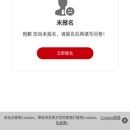
未报名
抱歉 您尚未报名，请报名后再填写问卷！
立即报名
版权所有 © 华为技术有限公司 1998-2026。 保留一切权利。粤A2-20044005号
本站点使用Cookies，继续浏览表示您同意我们使用Cookies。
Cookies和隐
私政策>
隐私保护
法律声明