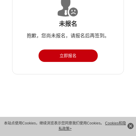
未报名
抱歉，您尚未报名，请报名后再签到。
立即报名
版权所有 © 华为技术有限公司 1998-2026。 保留一切权利。粤A2-20044005号
本站点使用Cookies，继续浏览表示您同意我们使用Cookies。
Cookies和隐
私政策>
隐私保护
法律声明