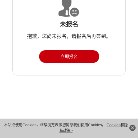
未报名
抱歉，您尚未报名，请报名后再签到。
立即报名
版权所有 © 华为技术有限公司 1998-2026。 保留一切权利。粤A2-20044005号
本站点使用Cookies，继续浏览表示您同意我们使用Cookies。
Cookies和隐
私政策>
隐私保护
法律声明