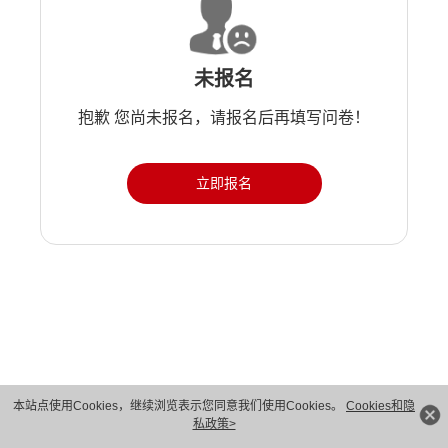
未报名
抱歉 您尚未报名，请报名后再填写问卷！
立即报名
版权所有 © 华为技术有限公司 1998-2026。 保留一切权利。粤A2-20044005号
本站点使用Cookies，继续浏览表示您同意我们使用Cookies。
Cookies和隐
私政策>
隐私保护
法律声明