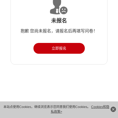
未报名
抱歉 您尚未报名，请报名后再填写问卷！
立即报名
版权所有 © 华为技术有限公司 1998-2026。 保留一切权利。粤A2-20044005号
本站点使用Cookies，继续浏览表示您同意我们使用Cookies。
Cookies和隐
私政策>
隐私保护
法律声明