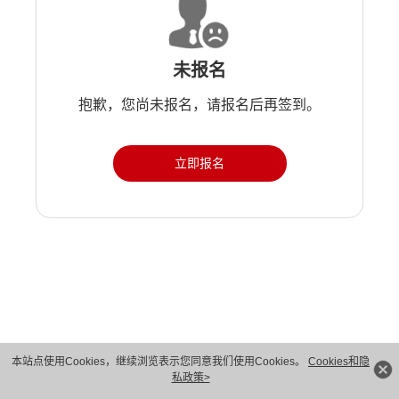
未报名
抱歉，您尚未报名，请报名后再签到。
立即报名
版权所有 © 华为技术有限公司 1998-2026。 保留一切权利。粤A2-20044005号
本站点使用Cookies，继续浏览表示您同意我们使用Cookies。
Cookies和隐
私政策>
隐私保护
法律声明