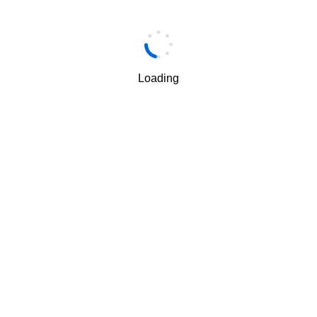
手机
*
Loading
手机验证码
*
获取验证码
我理解并同意按照华为
隐私保护条款
和
使用条款
使用和传
√
递我的个人信息。
下一步