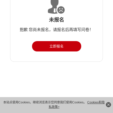
未报名
抱歉 您尚未报名，请报名后再填写问卷！
立即报名
版权所有 © 华为技术有限公司 1998-2026。 保留一切权利。粤A2-20044005号
本站点使用Cookies，继续浏览表示您同意我们使用Cookies。
Cookies和隐
私政策>
隐私保护
法律声明