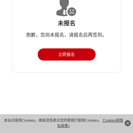
未报名
抱歉，您尚未报名，请报名后再签到。
立即报名
版权所有 © 华为技术有限公司 1998-2026。 保留一切权利。粤A2-20044005号
本站点使用Cookies，继续浏览表示您同意我们使用Cookies。
Cookies和隐
私政策>
隐私保护
法律声明