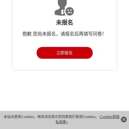
未报名
抱歉 您尚未报名，请报名后再填写问卷！
立即报名
版权所有 © 华为技术有限公司 1998-2026。 保留一切权利。粤A2-20044005号
本站点使用Cookies，继续浏览表示您同意我们使用Cookies。
Cookies和隐
私政策>
隐私保护
法律声明