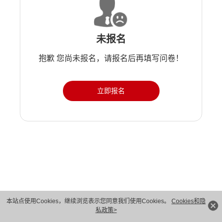
未报名
抱歉 您尚未报名，请报名后再填写问卷！
立即报名
版权所有 © 华为技术有限公司 1998-2026。 保留一切权利。粤A2-20044005号
本站点使用Cookies，继续浏览表示您同意我们使用Cookies。
Cookies和隐
私政策>
隐私保护
法律声明