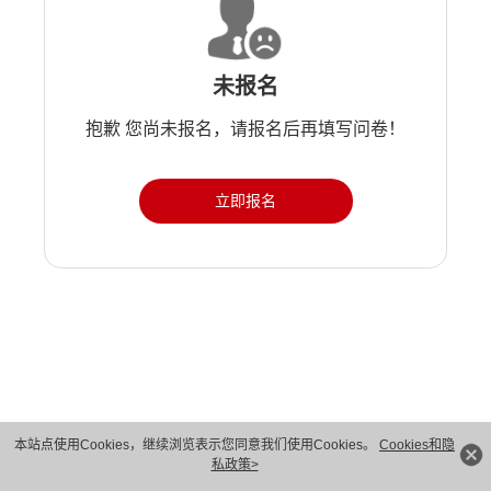
未报名
抱歉 您尚未报名，请报名后再填写问卷！
立即报名
版权所有 © 华为技术有限公司 1998-2026。 保留一切权利。粤A2-20044005号
本站点使用Cookies，继续浏览表示您同意我们使用Cookies。
Cookies和隐
私政策>
隐私保护
法律声明